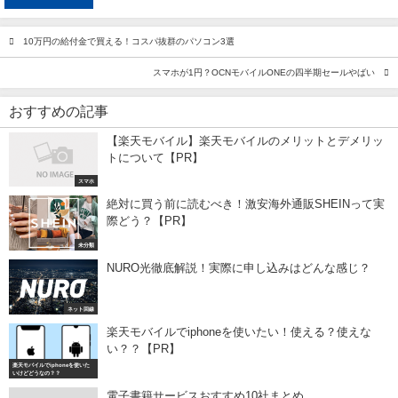
10万円の給付金で買える！コスパ抜群のパソコン3選
スマホが1円？OCNモバイルONEの四半期セールやばい
おすすめの記事
【楽天モバイル】楽天モバイルのメリットとデメリッ
トについて【PR】
スマホ
絶対に買う前に読むべき！激安海外通販SHEINって実
際どう？【PR】
未分類
NURO光徹底解説！実際に申し込みはどんな感じ？
ネット回線
楽天モバイルでiphoneを使いたい！使える？使えな
い？？【PR】
楽天モバイルでiphoneを使いた
いけどどうなの？？
電子書籍サービスおすすめ10社まとめ