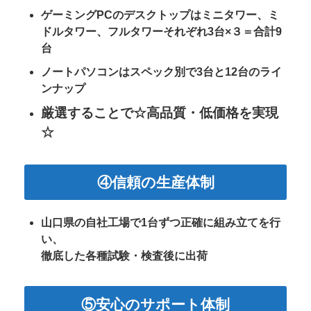
ゲーミングPCのデスクトップは
ミニタワー、ミ
ドルタワー、フルタワー
それぞれ3台×３＝合計9
台
ノートパソコンはスペック別で3台
と12台のライ
ンナップ
厳選することで
☆高品質・低価格を実現
☆
④信頼の生産体制
山口県の自社工場で1台ずつ正確に
組み立てを行
い、
徹底した各種試験・検査後に
出荷
⑤安心のサポート体制